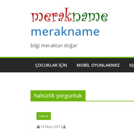
Skip
to
content
merakname
bilgi meraktan doğar
ÇOCUKLAR IÇIN
MOBIL OYUNLARIMIZ
IQ
halsizlik yorgunluk
SAĞLIK
14 Mart 2013