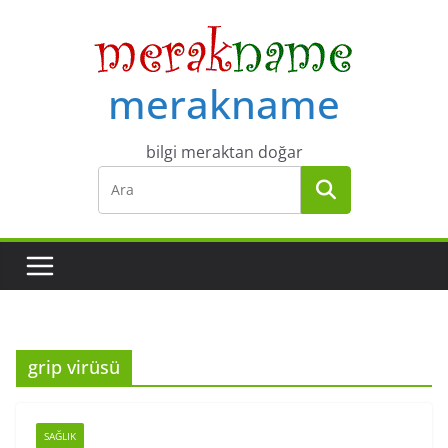
Skip
to
content
merakname
bilgi meraktan doğar
grip virüsü
SAĞLIK