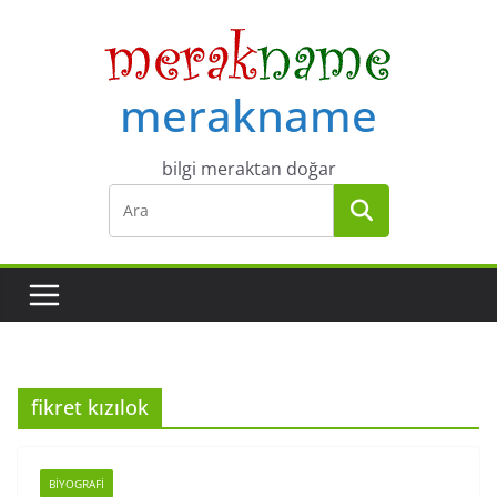
Skip
to
content
merakname
bilgi meraktan doğar
fikret kızılok
BIYOGRAFI