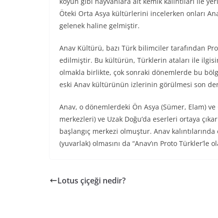
koyun gibi hayvanlara ait kemik kalıntıları ile yer
Öteki Orta Asya kültürlerini incelerken onları Ana
gelenek haline gelmiştir.
Anav Kültürü, bazı Türk bilimciler tarafından Proto
edilmiştir. Bu kültürün, Türklerin ataları ile il
olmakla birlikte, çok sonraki dönemlerde bu bölg
eski Anav kültürünün izlerinin görülmesi son dere
Anav, o dönemlerdeki Ön Asya (Sümer, Elam) ve 
merkezleri) ve Uzak Doğu’da eserleri ortaya çıkarı
başlangıç merkezi olmuştur. Anav kalıntılarında e
(yuvarlak) olmasını da “Anav’ın Proto Türkler’le o
Lotus çiçeği nedir?