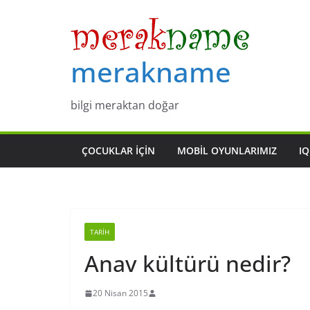
Skip
to
content
merakname
bilgi meraktan doğar
ÇOCUKLAR IÇIN
MOBIL OYUNLARIMIZ
IQ
TARIH
Anav kültürü nedir?
20 Nisan 2015