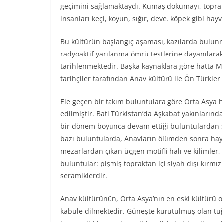
geçimini sağlamaktaydı. Kumaş dokumayı, toprak 
insanları keçi, koyun, sığır, deve, köpek gibi hayv
Bu kültürün başlangıç aşaması, kazılarda bulu
radyoaktif yarılanma ömrü testlerine dayanılarak
tarihlenmektedir. Başka kaynaklara göre hatta MÖ
tarihçiler tarafından Anav kültürü ile Ön Türkler
Ele geçen bir takım buluntulara göre Orta Asya ha
edilmiştir. Bati Türkistan’da Aşkabat yakınların
bir dönem boyunca devam ettiği buluntulardan s
bazı buluntularda, Anavların ölümden sonra haya
mezarlardan çıkan üçgen motifli halı ve kilimler
buluntular: pişmiş topraktan içi siyah dışı kırmızı
seramiklerdir.
Anav kültürünün, Orta Asya’nın en eski kültürü 
kabule dilmektedir. Güneşte kurutulmuş olan tuğla