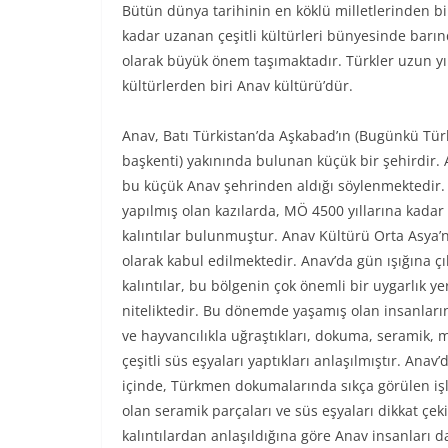
Bütün dünya tarihinin en köklü milletlerinden b
kadar uzanan çeşitli kültürleri bünyesinde barın
olarak büyük önem taşımaktadır. Türkler uzun yı
kültürlerden biri Anav kültürü’dür.
Anav, Batı Türkistan’da Aşkabad’ın (Bugünkü Tür
başkenti) yakınında bulunan küçük bir şehirdir. 
bu küçük Anav şehrinden aldığı söylenmektedir.
yapılmış olan kazılarda, MÖ 4500 yıllarına kadar 
kalıntılar bulunmuştur. Anav Kültürü Orta Asya’n
olarak kabul edilmektedir. Anav’da gün ışığına çı
kalıntılar, bu bölgenin çok önemli bir uygarlık y
niteliktedir. Bu dönemde yaşamış olan insanları
ve hayvancılıkla uğraştıkları, dokuma, seramik,
çeşitli süs eşyaları yaptıkları anlaşılmıştır. Anav’
içinde, Türkmen dokumalarında sıkça görülen i
olan seramik parçaları ve süs eşyaları dikkat çeki
kalıntılardan anlaşıldığına göre Anav insanları d