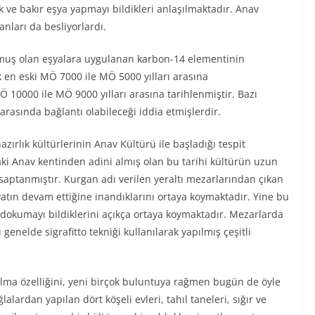
ve bakır eşya yapmayı bildikleri anlaşılmaktadır. Anav
anları da besliyorlardı.
nmuş olan eşyalara uygulanan karbon-14 elementinin
 en eski MÖ 7000 ile MÖ 5000 yılları arasına
 10000 ile MÖ 9000 yılları arasına tarihlenmiştir. Bazı
 arasında bağlantı olabileceği iddia etmişlerdir.
zırlık kültürlerinin Anav Kültürü ile başladığı tespit
daki Anav kentinden adini almış olan bu tarihi kültürün uzun
aptanmıştır. Kurgan adı verilen yeraltı mezarlarından çıkan
tın devam ettiğine inandıklarını ortaya koymaktadır. Yine bu
, dokumayı bildiklerini açıkça ortaya koymaktadır. Mezarlarda
 genelde sigrafitto tekniği kullanılarak yapılmış çeşitli
olma özelliğini, yeni birçok buluntuya rağmen bugün de öyle
lardan yapılan dört köşeli evleri, tahıl taneleri, sığır ve