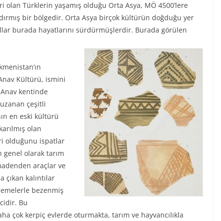
iri olan Türklerin yaşamış olduğu Orta Asya, MÖ 4500’lere
dırmış bir bölgedir. Orta Asya birçok kültürün doğduğu yer
llar burada hayatlarını sürdürmüşlerdir. Burada görülen
kmenistan’ın
Anav Kültürü, ismini
 Anav kentinde
uzanan çeşitli
ın en eski kültürü
karılmış olan
eri olduğunu ispatlar
n genel olarak tarım
 madenden araçlar ve
da çıkan kalıntılar
şlemelerle bezenmiş
cidir. Bu
aha çok kerpiç evlerde oturmakta, tarım ve hayvancılıkla