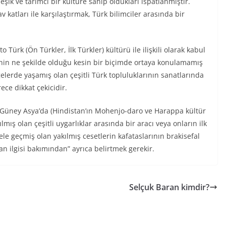
leşik ve tarımcı bir kültüre sahip oldukları ispatlanmıştır.
v katları ile karşılaştırmak, Türk bilimciler arasında bir
 Türk (Ön Türkler, İlk Türkler) kültürü ile ilişkili olarak kabul
gisinin ne şekilde olduğu kesin bir biçimde ortaya konulamamış
elerde yaşamış olan çeşitli Türk topluluklarının sanatlarında
ce dikkat çekicidir.
Güney Asya’da (Hindistan’ın Mohenjo-daro ve Harappa kültür
lmış olan çeşitli uygarlıklar arasında bir aracı veya onların ilk
le geçmiş olan yakılmış cesetlerin kafataslarının brakisefal
lan ilgisi bakımından” ayrıca belirtmek gerekir.
Selçuk Baran kimdir?