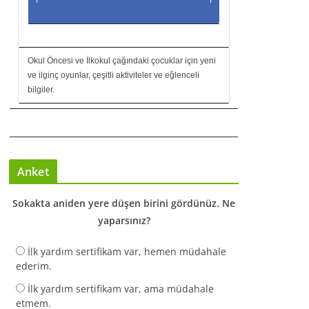
Okul Öncesi ve İlkokul çağındaki çocuklar için yeni
ve ilginç oyunlar, çeşitli aktiviteler ve eğlenceli
bilgiler.
Anket
Sokakta aniden yere düşen birini gördünüz. Ne
yaparsınız?
İlk yardım sertifikam var, hemen müdahale
ederim.
İlk yardım sertifikam var, ama müdahale
etmem.