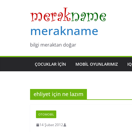
Skip
to
content
merakname
bilgi meraktan doğar
ÇOCUKLAR IÇIN
MOBIL OYUNLARIMIZ
IQ
ehliyet için ne lazım
OTOMOBIL
14 Şubat 2012