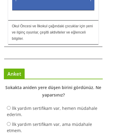
Okul Öncesi ve İlkokul çağındaki çocuklar için yeni
ve ilginç oyunlar, çeşitli aktiviteler ve eğlenceli
bilgiler.
Anket
Sokakta aniden yere düşen birini gördünüz. Ne
yaparsınız?
İlk yardım sertifikam var, hemen müdahale
ederim.
İlk yardım sertifikam var, ama müdahale
etmem.