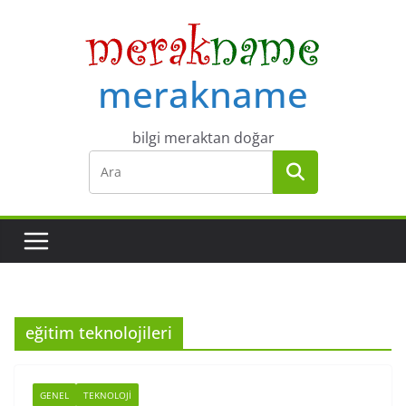
Skip
to
content
merakname
bilgi meraktan doğar
eğitim teknolojileri
GENEL
TEKNOLOJI