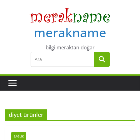
Skip
to
content
merakname
bilgi meraktan doğar
diyet ürünler
SAĞLIK