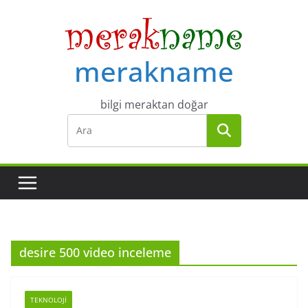
Skip
to
content
merakname
bilgi meraktan doğar
desire 500 video inceleme
TEKNOLOJI