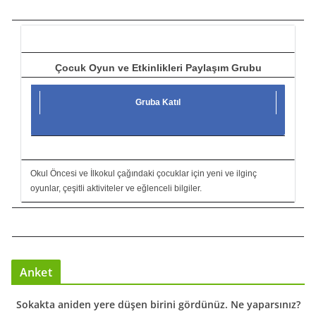
c
ı
Çocuk Oyun ve Etkinlikleri Paylaşım Grubu
Gruba Katıl
Okul Öncesi ve İlkokul çağındaki çocuklar için yeni ve ilginç
oyunlar, çeşitli aktiviteler ve eğlenceli bilgiler.
Anket
Sokakta aniden yere düşen birini gördünüz. Ne yaparsınız?