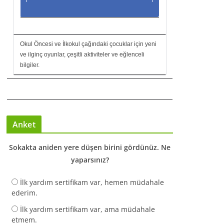
Okul Öncesi ve İlkokul çağındaki çocuklar için yeni
ve ilginç oyunlar, çeşitli aktiviteler ve eğlenceli
bilgiler.
Anket
Sokakta aniden yere düşen birini gördünüz. Ne
yaparsınız?
İlk yardım sertifikam var, hemen müdahale
ederim.
İlk yardım sertifikam var, ama müdahale
etmem.