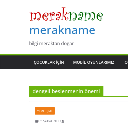
Skip
to
content
merakname
bilgi meraktan doğar
ÇOCUKLAR IÇIN
MOBIL OYUNLARIMIZ
IQ
dengeli beslenmenin önemi
YEME İÇME
05 Şubat 2013