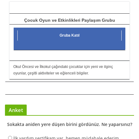
ı
Çocuk Oyun ve Etkinlikleri Paylaşım Grubu
Gruba Katıl
Okul Öncesi ve İlkokul çağındaki çocuklar için yeni ve ilginç
oyunlar, çeşitli aktiviteler ve eğlenceli bilgiler.
Anket
Sokakta aniden yere düşen birini gördünüz. Ne yaparsınız?
İlk yardım sertifikam var, hemen müdahale ederim.