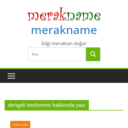
Skip
to
content
merakname
bilgi meraktan doğar
dengeli beslenme hakkında yazı
YEME İÇME