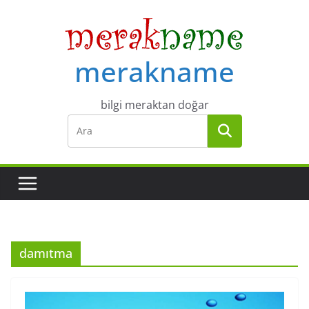
Skip
to
content
merakname
bilgi meraktan doğar
damıtma