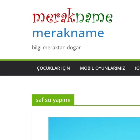
Skip
to
content
merakname
bilgi meraktan doğar
ÇOCUKLAR IÇIN
MOBIL OYUNLARIMIZ
IQ
saf su yapımı