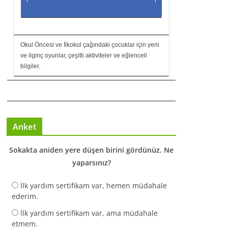
Okul Öncesi ve İlkokul çağındaki çocuklar için yeni
ve ilginç oyunlar, çeşitli aktiviteler ve eğlenceli
bilgiler.
Anket
Sokakta aniden yere düşen birini gördünüz. Ne
yaparsınız?
İlk yardım sertifikam var, hemen müdahale
ederim.
İlk yardım sertifikam var, ama müdahale
etmem.