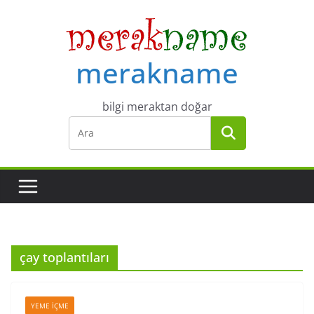
Skip
to
content
merakname
bilgi meraktan doğar
çay toplantıları
YEME İÇME