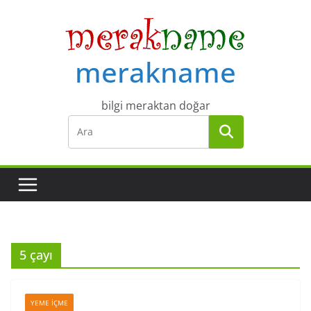
Skip
to
content
merakname
bilgi meraktan doğar
5 çayı
YEME İÇME