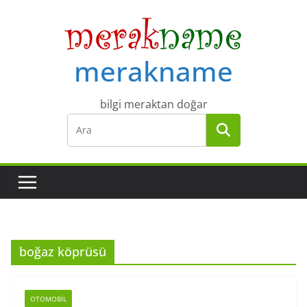
Skip
to
content
merakname
bilgi meraktan doğar
boğaz köprüsü
OTOMOBIL