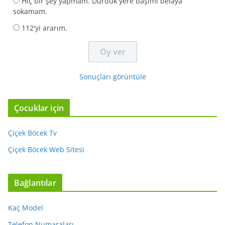
Hiç bir şey yapmam. Durduk yere başımı belaya
sokamam.
112'yi ararım.
Sonuçları görüntüle
Çocuklar için
Çiçek Böcek Tv
Çiçek Böcek Web Sitesi
Bağlantılar
Kaç Model
Telefon Numaraları