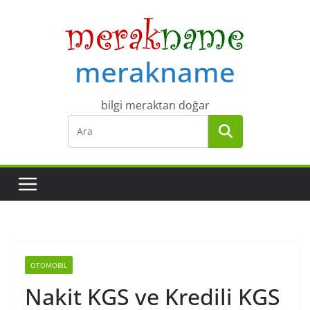
Skip
to
content
merakname
bilgi meraktan doğar
OTOMOBIL
Nakit KGS ve Kredili KGS