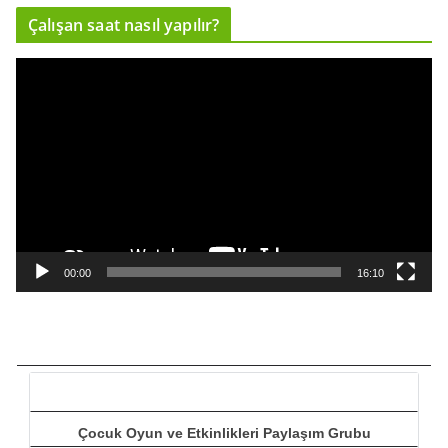
ı
Çalışan saat nasıl yapılır?
c
ı
V
i
d
e
o
o
y
n
a
00:00
16:10
t
ı
c
ı
Çocuk Oyun ve Etkinlikleri Paylaşım Grubu