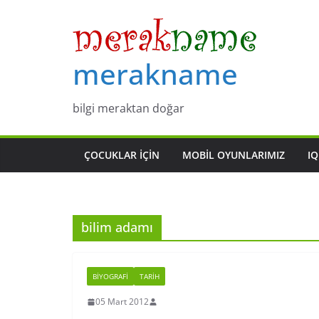
Skip
to
content
merakname
bilgi meraktan doğar
ÇOCUKLAR IÇIN
MOBIL OYUNLARIMIZ
IQ
bilim adamı
BIYOGRAFI
TARIH
05 Mart 2012