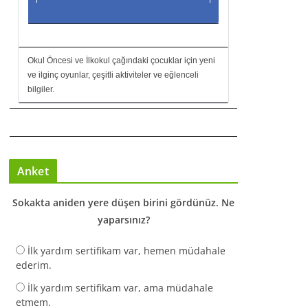
Okul Öncesi ve İlkokul çağındaki çocuklar için yeni
ve ilginç oyunlar, çeşitli aktiviteler ve eğlenceli
bilgiler.
Anket
Sokakta aniden yere düşen birini gördünüz. Ne
yaparsınız?
İlk yardım sertifikam var, hemen müdahale
ederim.
İlk yardım sertifikam var, ama müdahale
etmem.