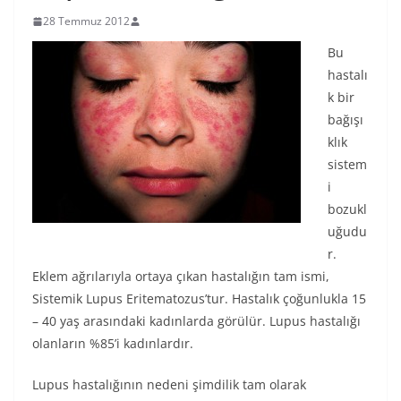
28 Temmuz 2012
Bu
hastalı
k bir
bağışı
klık
sistem
i
bozukl
uğudu
r.
Eklem ağrılarıyla ortaya çıkan hastalığın tam ismi,
Sistemik Lupus Eritematozus’tur. Hastalık çoğunlukla 15
– 40 yaş arasındaki kadınlarda görülür. Lupus hastalığı
olanların %85’i kadınlardır.
Lupus hastalığının nedeni şimdilik tam olarak