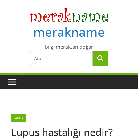
Skip
to
content
merakname
bilgi meraktan doğar
SAĞLIK
Lupus hastalığı nedir?