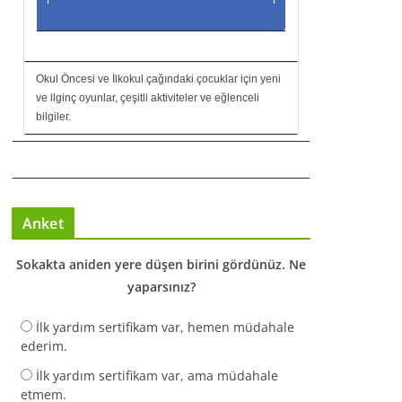
Okul Öncesi ve İlkokul çağındaki çocuklar için yeni
ve ilginç oyunlar, çeşitli aktiviteler ve eğlenceli
bilgiler.
Anket
Sokakta aniden yere düşen birini gördünüz. Ne
yaparsınız?
İlk yardım sertifikam var, hemen müdahale
ederim.
İlk yardım sertifikam var, ama müdahale
etmem.