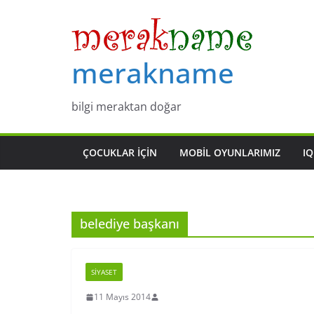
Skip
to
content
merakname
bilgi meraktan doğar
ÇOCUKLAR IÇIN
MOBIL OYUNLARIMIZ
IQ
belediye başkanı
SIYASET
11 Mayıs 2014