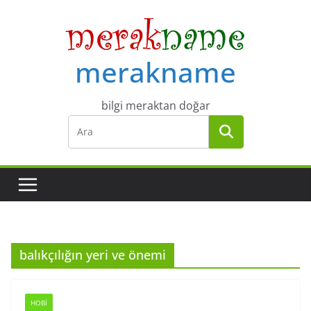
Skip
to
content
merakname
bilgi meraktan doğar
balıkçılığın yeri ve önemi
HOBI