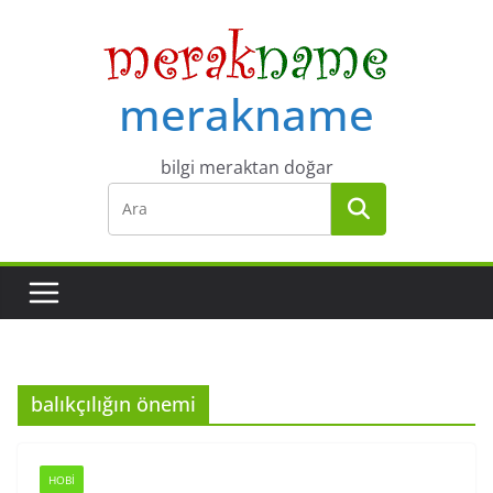
Skip
to
content
merakname
bilgi meraktan doğar
balıkçılığın önemi
HOBI