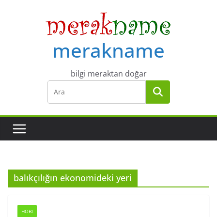
Skip
to
content
merakname
bilgi meraktan doğar
balıkçılığın ekonomideki yeri
HOBI