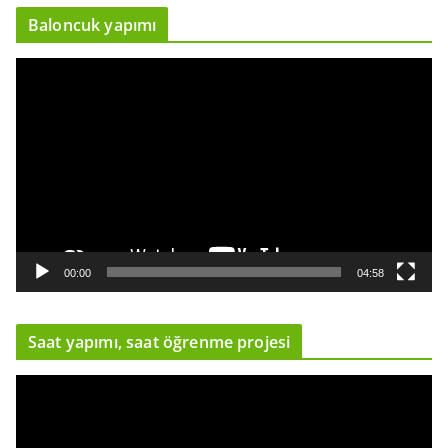
ı
Baloncuk yapımı
c
ı
V
i
d
e
o
o
y
n
a
00:00
04:58
t
ı
Saat yapımı, saat öğrenme projesi
c
ı
V
i
d