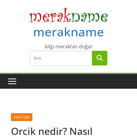
Skip
to
content
merakname
bilgi meraktan doğar
YEME İÇME
Orcik nedir? Nasıl