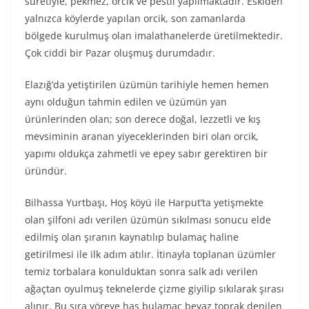
suretiyle, pekmez, orcik ve pestil yapılmaktadır. Eskiden
yalnızca köylerde yapılan orcik, son zamanlarda
bölgede kurulmuş olan imalathanelerde üretilmektedir.
Çok ciddi bir Pazar oluşmuş durumdadır.
Elazığ’da yetiştirilen üzümün tarihiyle hemen hemen
aynı olduğun tahmin edilen ve üzümün yan
ürünlerinden olan; son derece doğal, lezzetli ve kış
mevsiminin aranan yiyeceklerinden biri olan orcik,
yapımı oldukça zahmetli ve epey sabır gerektiren bir
üründür.
Bilhassa Yurtbaşı, Hoş köyü ile Harput’ta yetişmekte
olan şilfoni adı verilen üzümün sıkılması sonucu elde
edilmiş olan şıranın kaynatılıp bulamaç haline
getirilmesi ile ilk adım atılır. İtinayla toplanan üzümler
temiz torbalara konulduktan sonra salk adı verilen
ağaçtan oyulmuş teknelerde çizme giyilip sıkılarak şırası
alınır. Bu şıra yöreye has bulamaç beyaz toprak denilen