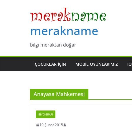
Skip
to
content
merakname
bilgi meraktan doğar
ÇOCUKLAR IÇIN
MOBIL OYUNLARIMIZ
IQ
Anayasa Mahkemesi
BIYOGRAFI
10 Şubat 2015