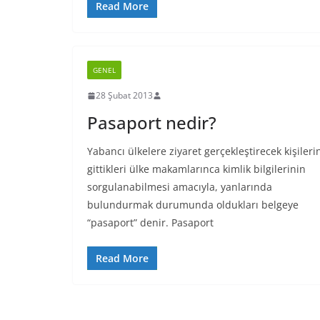
Read More
GENEL
28 Şubat 2013
Pasaport nedir?
Yabancı ülkelere ziyaret gerçekleştirecek kişileri
gittikleri ülke makamlarınca kimlik bilgilerinin
sorgulanabilmesi amacıyla, yanlarında
bulundurmak durumunda oldukları belgeye
“pasaport” denir. Pasaport
Read More