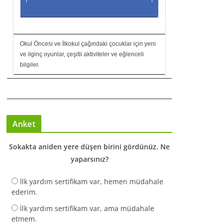
Okul Öncesi ve İlkokul çağındaki çocuklar için yeni
ve ilginç oyunlar, çeşitli aktiviteler ve eğlenceli
bilgiler.
Anket
Sokakta aniden yere düşen birini gördünüz. Ne
yaparsınız?
İlk yardım sertifikam var, hemen müdahale
ederim.
İlk yardım sertifikam var, ama müdahale
etmem.