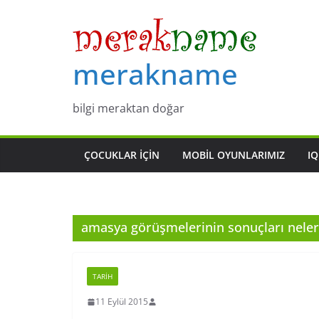
Skip
to
content
merakname
bilgi meraktan doğar
ÇOCUKLAR IÇIN
MOBIL OYUNLARIMIZ
IQ
amasya görüşmelerinin sonuçları neler
TARIH
11 Eylül 2015