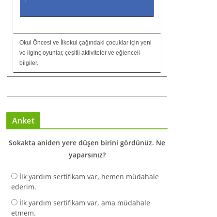
Okul Öncesi ve İlkokul çağındaki çocuklar için yeni
ve ilginç oyunlar, çeşitli aktiviteler ve eğlenceli
bilgiler.
Anket
Sokakta aniden yere düşen birini gördünüz. Ne
yaparsınız?
İlk yardım sertifikam var, hemen müdahale
ederim.
İlk yardım sertifikam var, ama müdahale
etmem.