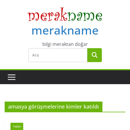
Skip
to
content
merakname
bilgi meraktan doğar
amasya görüşmelerine kimler katıldı
TARIH