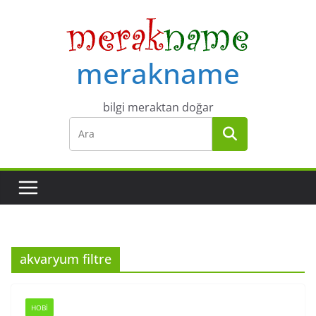
Skip
to
content
merakname
bilgi meraktan doğar
akvaryum filtre
HOBI