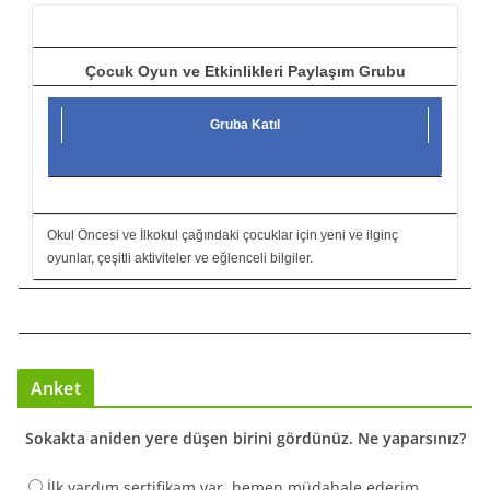
ı
Çocuk Oyun ve Etkinlikleri Paylaşım Grubu
Gruba Katıl
Okul Öncesi ve İlkokul çağındaki çocuklar için yeni ve ilginç
oyunlar, çeşitli aktiviteler ve eğlenceli bilgiler.
Anket
Sokakta aniden yere düşen birini gördünüz. Ne yaparsınız?
İlk yardım sertifikam var, hemen müdahale ederim.