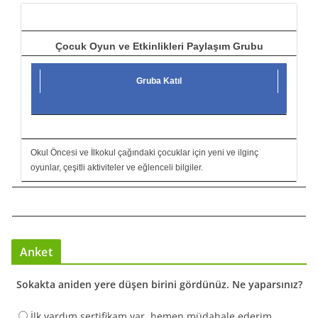
ı
Çocuk Oyun ve Etkinlikleri Paylaşım Grubu
Gruba Katıl
Okul Öncesi ve İlkokul çağındaki çocuklar için yeni ve ilginç
oyunlar, çeşitli aktiviteler ve eğlenceli bilgiler.
Anket
Sokakta aniden yere düşen birini gördünüz. Ne yaparsınız?
İlk yardım sertifikam var, hemen müdahale ederim.