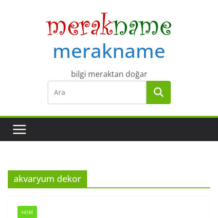
Skip
to
content
merakname
bilgi meraktan doğar
akvaryum dekor
HOBI