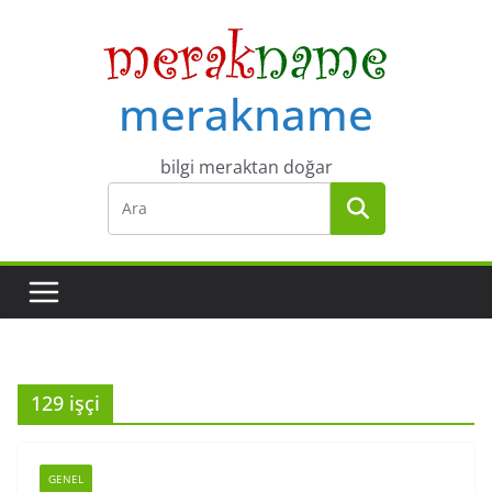
Skip
to
content
merakname
bilgi meraktan doğar
129 işçi
GENEL