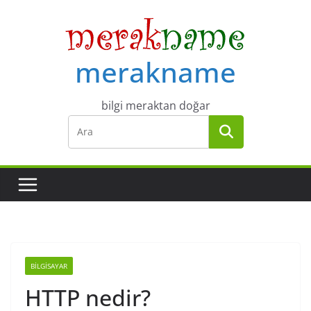
Skip
to
content
merakname
bilgi meraktan doğar
BILGISAYAR
HTTP nedir?