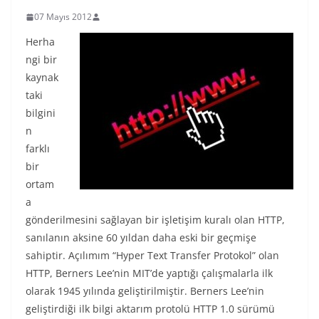
07 Mayıs 2012
Herha
ngi bir
kaynak
taki
bilgini
n
farklı
bir
ortam
a
gönderilmesini sağlayan bir işletişim kuralı olan HTTP,
sanılanın aksine 60 yıldan daha eski bir geçmişe
sahiptir. Açılımım “Hyper Text Transfer Protokol” olan
HTTP, Berners Lee’nin MIT’de yaptığı çalışmalarla ilk
olarak 1945 yılında geliştirilmiştir. Berners Lee’nin
geliştirdiği ilk bilgi aktarım protolü HTTP 1.0 sürümü