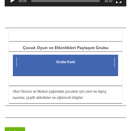
00:00
16:10
t
ı
c
ı
Çocuk Oyun ve Etkinlikleri Paylaşım Grubu
Gruba Katıl
Okul Öncesi ve İlkokul çağındaki çocuklar için yeni ve ilginç
oyunlar, çeşitli aktiviteler ve eğlenceli bilgiler.