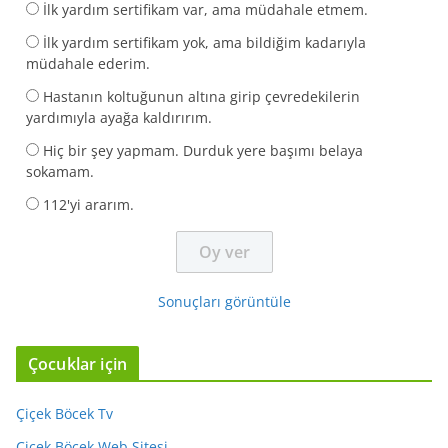
İlk yardım sertifikam var, ama müdahale etmem.
İlk yardım sertifikam yok, ama bildiğim kadarıyla
müdahale ederim.
Hastanın koltuğunun altına girip çevredekilerin
yardımıyla ayağa kaldırırım.
Hiç bir şey yapmam. Durduk yere başımı belaya
sokamam.
112'yi ararım.
Sonuçları görüntüle
Çocuklar için
Çiçek Böcek Tv
Çiçek Böcek Web Sitesi