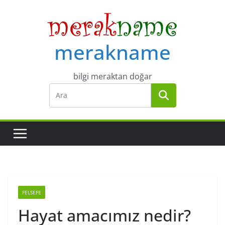
Skip
to
content
merakname
bilgi meraktan doğar
FELSEFE
Hayat amacımız nedir?