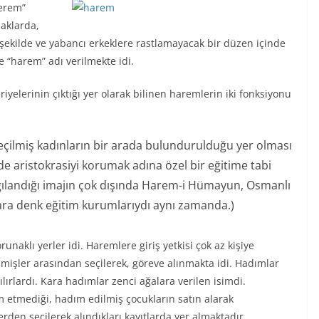
terem”
aklarda,
 şekilde ve yabancı erkeklere rastlamayacak bir düzen içinde
e “harem” adı verilmekte idi.
yelerinin çıktığı yer olarak bilinen haremlerin iki fonksiyonu
 seçilmiş kadınların bir arada bulundurulduğu yer olması
de aristokrasiyi korumak adına özel bir eğitime tabi
algılandığı imajın çok dışında Harem-i Hümayun, Osmanlı
ara denk eğitim kurumlarıydı aynı zamanda.)
aklı yerler idi. Haremlere giriş yetkisi çok az kişiye
lmişler arasından seçilerek, göreve alınmakta idi. Hadımlar
lırlardı. Kara hadımlar zenci ağalara verilen isimdi.
m etmediği, hadım edilmiş çocukların satın alarak
lerden seçilerek alındıkları kayıtlarda yer almaktadır.