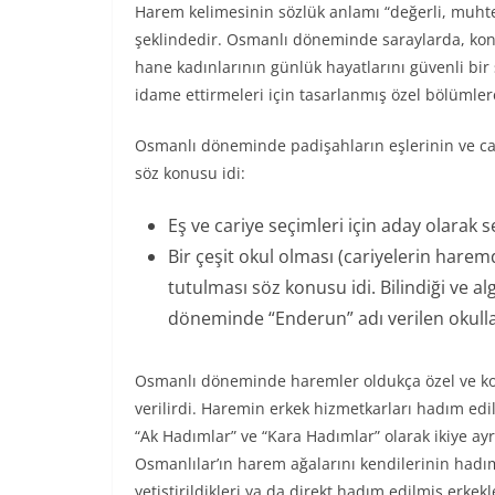
Harem kelime
sinin sözlük anlamı “değerli, muh
şeklindedir. Osmanlı döneminde saraylarda, kon
hane kadınlarının günlük hayatlarını güvenli bir
idame ettirmeleri için tasarlanmış özel bölümler
Osmanlı döneminde padişahların eşlerinin ve cari
söz konusu idi:
Eş ve cariye seçimleri için aday olarak
Bir çeşit okul olması (cariyelerin harem
tutulması söz konusu idi. Bilindiği ve 
döneminde “Enderun” adı verilen okull
Osmanlı döneminde haremler oldukça özel ve korun
verilirdi. Haremin erkek hizmetkarları hadım edi
“Ak Hadımlar” ve “Kara Hadımlar” olarak ikiye ayrı
Osmanlılar’ın harem ağalarını kendilerinin hadı
yetiştirildikleri ya da direkt hadım edilmiş erkek