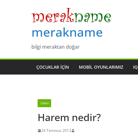
Skip
to
content
merakname
bilgi meraktan doğar
ÇOCUKLAR IÇIN
MOBIL OYUNLARIMIZ
IQ
TARIH
Harem nedir?
24 Temmuz 2013