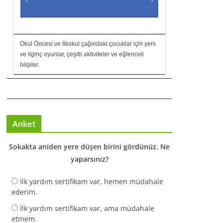
Okul Öncesi ve İlkokul çağındaki çocuklar için yeni
ve ilginç oyunlar, çeşitli aktiviteler ve eğlenceli
bilgiler.
Anket
Sokakta aniden yere düşen birini gördünüz. Ne
yaparsınız?
İlk yardım sertifikam var, hemen müdahale
ederim.
İlk yardım sertifikam var, ama müdahale
etmem.