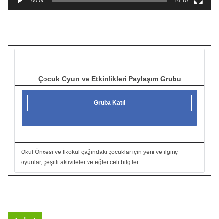
00:00
16:10
t
ı
c
ı
Çocuk Oyun ve Etkinlikleri Paylaşım Grubu
Gruba Katıl
Okul Öncesi ve İlkokul çağındaki çocuklar için yeni ve ilginç
oyunlar, çeşitli aktiviteler ve eğlenceli bilgiler.