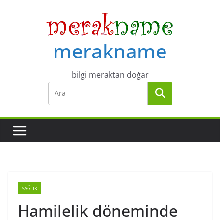
Skip
to
content
merakname
bilgi meraktan doğar
SAĞLIK
Hamilelik döneminde