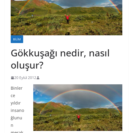
BILIM
Gökkuşağı nedir, nasıl
oluşur?
20 Eylül 2012
Binler
ce
yıldır
insano
ğlunu
n
merak