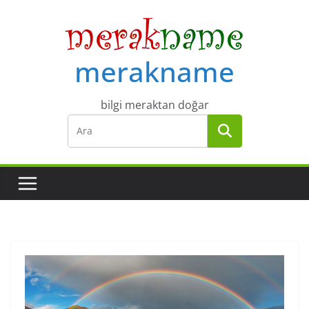
Skip
to
content
merakname
bilgi meraktan doğar