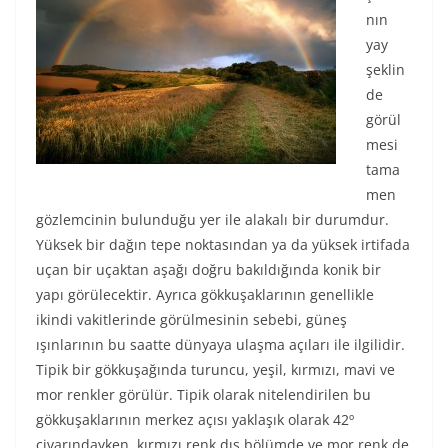
nın
yay
şeklin
de
görül
mesi
tama
men
gözlemcinin bulunduğu yer ile alakalı bir durumdur.
Yüksek bir dağın tepe noktasından ya da yüksek irtifada
uçan bir uçaktan aşağı doğru bakıldığında konik bir
yapı görülecektir. Ayrıca gökkuşaklarının genellikle
ikindi vakitlerinde görülmesinin sebebi, güneş
ışınlarının bu saatte dünyaya ulaşma açıları ile ilgilidir.
Tipik bir gökkuşağında turuncu, yeşil, kırmızı, mavi ve
mor renkler görülür. Tipik olarak nitelendirilen bu
gökkuşaklarının merkez açısı yaklaşık olarak 42º
civarındayken, kırmızı renk dış bölümde ve mor renk de