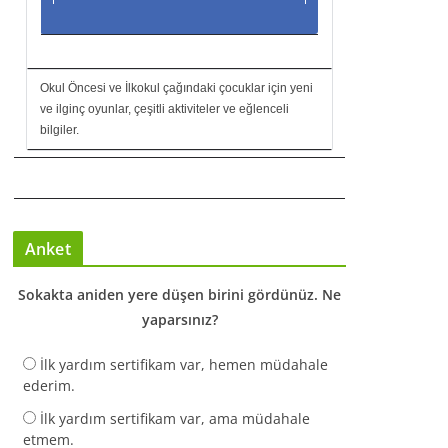
Okul Öncesi ve İlkokul çağındaki çocuklar için yeni
ve ilginç oyunlar, çeşitli aktiviteler ve eğlenceli
bilgiler.
Anket
Sokakta aniden yere düşen birini gördünüz. Ne
yaparsınız?
İlk yardım sertifikam var, hemen müdahale
ederim.
İlk yardım sertifikam var, ama müdahale
etmem.