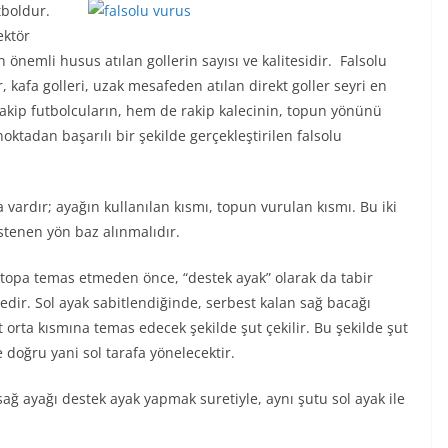
tboldur.
ektör
en önemli husus atılan gollerin sayısı ve kalitesidir. Falsolu
er, kafa golleri, uzak mesafeden atılan direkt goller seyri en
 rakip futbolcuların, hem de rakip kalecinin, topun yönünü
ktadan başarılı bir şekilde gerçekleştirilen falsolu
 vardır; ayağın kullanılan kısmı, topun vurulan kısmı. Bu iki
istenen yön baz alınmalıdır.
 topa temas etmeden önce, “destek ayak” olarak da tabir
dir. Sol ayak sabitlendiğinde, serbest kalan sağ bacağı
t orta kısmına temas edecek şekilde şut çekilir. Bu şekilde şut
 doğru yani sol tarafa yönelecektir.
ağ ayağı destek ayak yapmak suretiyle, aynı şutu sol ayak ile