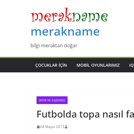
Skip
to
content
merakname
bilgi meraktan doğar
ÇOCUKLAR IÇIN
MOBIL OYUNLARIMIZ
IQ
SPOR VE EGZERSIZ
Futbolda topa nasıl fal
04 Mayıs 2013