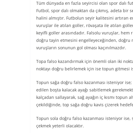
Tüm dünyada en fazla seyircisi olan spor dalı fu
Futbol, spor dalı olmaktan da çıkmış, adeta bir s
halini almıştır. Futbolun seyir kalitesini artıran 
vuruşlar ile atılan goller, rövaşata ile atılan goll
keyifli goller arasındadır. Falsolu vuruşlar, hem
doğru tayin etmesini engelleyeceğinden, doğru no
vuruşların sonunun gol olması kaçınılmazdır.
Topa falso kazandırmak için önemli olan iki nokta
noktayı doğru belirlemek için ise topun gitmesi 
Topun sağa doğru falso kazanması isteniyor ise;
edilen boşta kalacak ayağı sabitlemek gerekmekte
kalçadan sallayarak, sağ ayağın iç kısmı topun al
çekildiğinde, top sağa doğru kavis çizerek hedefe
Topun sola doğru falso kazanması isteniyor ise, s
çekmek yeterli olacaktır.