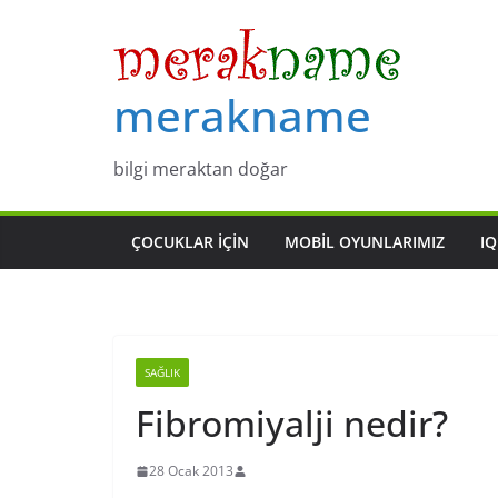
Skip
to
content
merakname
bilgi meraktan doğar
ÇOCUKLAR IÇIN
MOBIL OYUNLARIMIZ
IQ
SAĞLIK
Fibromiyalji nedir?
28 Ocak 2013