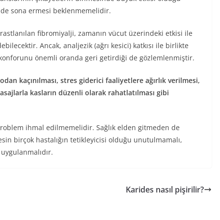
kilde sona ermesi beklenmemelidir.
rastlanılan fibromiyalji, zamanın vücut üzerindeki etkisi ile
lecektir. Ancak, analjezik (ağrı kesici) katkısı ile birlikte
m konforunu önemli oranda geri getirdiği de gözlemlenmiştir.
odan kaçınılması, stres giderici faaliyetlere ağırlık verilmesi,
asajlarla kasların düzenli olarak rahatlatılması gibi
r problem ihmal edilmemelidir. Sağlık elden gitmeden de
tresin birçok hastalığın tetikleyicisi olduğu unutulmamalı,
 uygulanmalıdır.
Karides nasıl pişirilir?