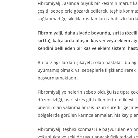
Fibromiyalji, aslında büyük bir kesimin maruz ka
çeşitli sebeplerle gözardı edilerek, teşhis konma
sağlanmadığı, sıklıkla rastlanılan rahatsızlıklarda
Fibromiyalji, daha ziyade boyunda, sırtta (özelli
sırtta), kalçalarda oluşan kas ve/ veya eklem ağrı
kendini belli eden bir kas ve eklem sistemi hasta
Bu tarz ağrılardan şikayetçi olan hastalar, bu ağr
uyumamış olmak, vs. sebeplerle ilişkilendirerek
başvurmamaktadır.
Fibromiyaljiye nelerin sebep olduğu ise tıpta ço
düzensizliği, aşırı stres gibi etkenlerin tetikleyi
önemli olan yakınmalar ise; uzun süredir geçmeye
bölgelerde görülen karıncalanmalar, his kayıpları
Fibromiyalji teşhisi konması ile başvurulan en öne
yoğunlukta ve şekilde uygulanacak fizik tedavi s