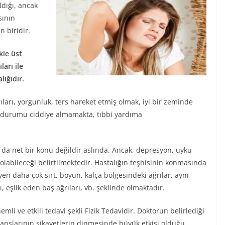
ldığı, ancak
sının
n biridir.
kle üst
ları ile
lığıdır.
ıları, yorgunluk, ters hareket etmiş olmak, iyi bir zeminde
, durumu ciddiye almamakta, tıbbi yardıma
k da net bir konu değildir aslında. Ancak, depresyon, uyku
ci olabileceği belirtilmektedir. Hastalığın teşhisinin konmasında
n daha çok sırt, boyun, kalça bölgesindeki ağrılar, aynı
, eşlik eden baş ağrıları, vb. şeklinde olmaktadır.
mli ve etkili tedavi şekli Fizik Tedavidir. Doktorun belirlediği
eanslarının şikayetlerin dinmesinde büyük etkisi olduğu