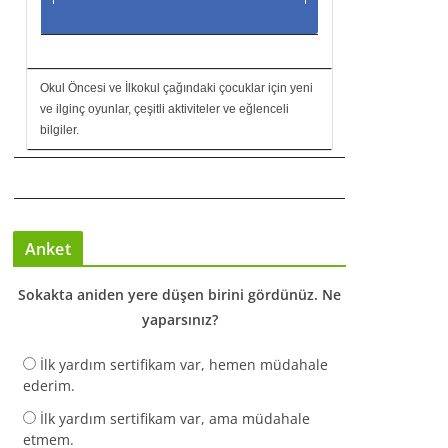
Okul Öncesi ve İlkokul çağındaki çocuklar için yeni
ve ilginç oyunlar, çeşitli aktiviteler ve eğlenceli
bilgiler.
Anket
Sokakta aniden yere düşen birini gördünüz. Ne
yaparsınız?
İlk yardım sertifikam var, hemen müdahale
ederim.
İlk yardım sertifikam var, ama müdahale
etmem.