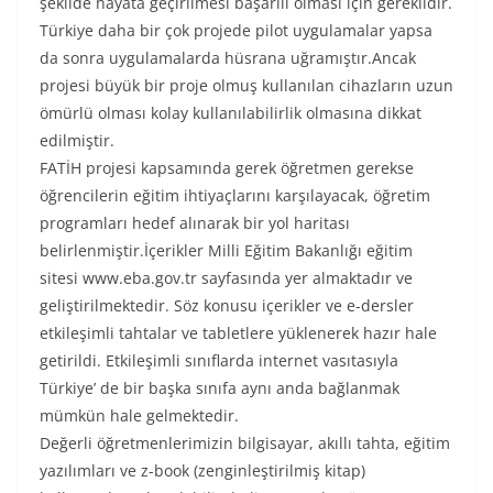
şekilde hayata geçirilmesi başarılı olması için gereklidir.
Türkiye daha bir çok projede pilot uygulamalar yapsa
da sonra uygulamalarda hüsrana uğramıştır.Ancak
projesi büyük bir proje olmuş kullanılan cihazların uzun
ömürlü olması kolay kullanılabilirlik olmasına dikkat
edilmiştir.
FATİH projesi kapsamında gerek öğretmen gerekse
öğrencilerin eğitim ihtiyaçlarını karşılayacak, öğretim
programları hedef alınarak bir yol haritası
belirlenmiştir.İçerikler Milli Eğitim Bakanlığı eğitim
sitesi www.eba.gov.tr sayfasında yer almaktadır ve
geliştirilmektedir. Söz konusu içerikler ve e-dersler
etkileşimli tahtalar ve tabletlere yüklenerek hazır hale
getirildi. Etkileşimli sınıflarda internet vasıtasıyla
Türkiye’ de bir başka sınıfa aynı anda bağlanmak
mümkün hale gelmektedir.
Değerli öğretmenlerimizin bilgisayar, akıllı tahta, eğitim
yazılımları ve z-book (zenginleştirilmiş kitap)