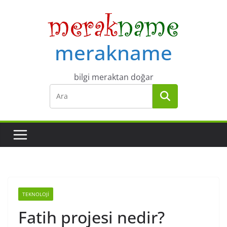
Skip
to
content
merakname
bilgi meraktan doğar
TEKNOLOJI
Fatih projesi nedir?