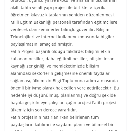
ortaokul, üçüncü yıl ise ilkokul ve ana sınıfı okullarının
akıllı tahta ve alt yapı projesi ile birlikte, e-içerik,
öğretmen kılavuz kitaplarının yeniden düzenlenmesi,
Milli Eğitim Bakanlığı personeli tarafından eğitimcilere
verilecek olan seminerler bilinçli, güvenilir, Bilişim
Teknolojileri ve internet kullanımı konusunda bilgiler
paylaşılmasını amaç edinmiştir.
Fatih Projesi başarılı olduğu takdirde: bilişimi etkin
kullanan nesiller, daha eğitimli nesiller, bilişim insan
kaynağı zenginliği ve memleketimizde bilişim
alanındaki sektörlerin gelişmesine önemli faydalar
sağlaması, ülkemizin Bilgi Toplumuna adım atmasında
önemli bir ivme olarak hak edilen yere getirilecektir. Bu
nedenle iyi düşünülmüş, planlanmış ve doğru şekilde
hayata geçirilmeye çalışılan çağın projesi Fatih projesi
ülkemiz için son derece yararlıdır.
Fatih projesinin hazırlanırken belirlenen tüm
paydaşların katılımı ile saydam, planlı ve bilimsel bir