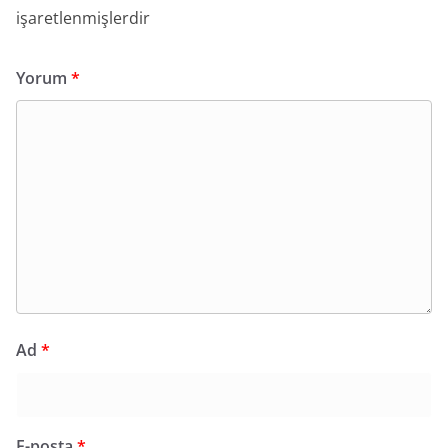
işaretlenmişlerdir
Yorum
*
Ad
*
E-posta
*