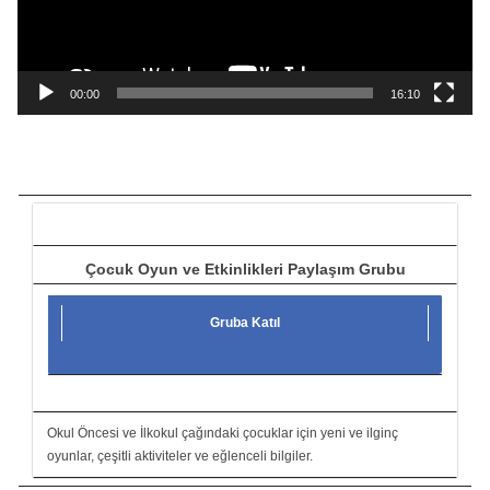
o
y
n
a
00:00
16:10
t
ı
c
ı
Çocuk Oyun ve Etkinlikleri Paylaşım Grubu
Gruba Katıl
Okul Öncesi ve İlkokul çağındaki çocuklar için yeni ve ilginç
oyunlar, çeşitli aktiviteler ve eğlenceli bilgiler.