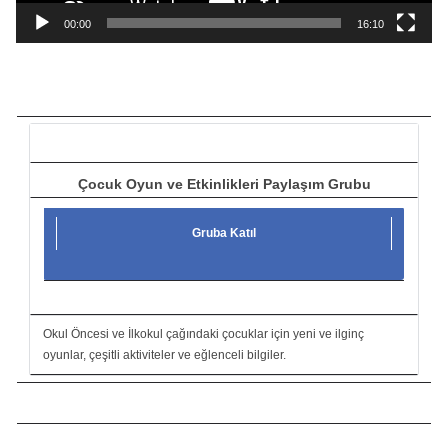
a
00:00
16:10
t
ı
c
ı
Çocuk Oyun ve Etkinlikleri Paylaşım Grubu
Gruba Katıl
Okul Öncesi ve İlkokul çağındaki çocuklar için yeni ve ilginç
oyunlar, çeşitli aktiviteler ve eğlenceli bilgiler.