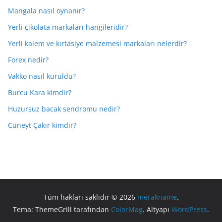
Mangala nasıl oynanır?
Yerli çikolata markaları hangileridir?
Yerli kalem ve kırtasiye malzemesi markaları nelerdir?
Forex nedir?
Vakko nasıl kuruldu?
Burcu Kara kimdir?
Huzursuz bacak sendromu nedir?
Cüneyt Çakır kimdir?
Tüm hakları saklıdır © 2026
merakname
.
Tema: ThemeGrill tarafından
ColorMag
. Altyapı
WordPress
.