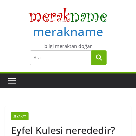
Skip
to
content
merakname
bilgi meraktan doğar
SEYAHAT
Eyfel Kulesi nerededir?