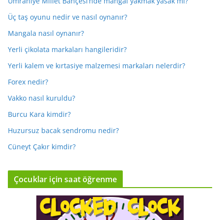
Ümraniye Millet Bahçesi’nde mangal yakmak yasak mı?
Üç taş oyunu nedir ve nasıl oynanır?
Mangala nasıl oynanır?
Yerli çikolata markaları hangileridir?
Yerli kalem ve kırtasiye malzemesi markaları nelerdir?
Forex nedir?
Vakko nasıl kuruldu?
Burcu Kara kimdir?
Huzursuz bacak sendromu nedir?
Cüneyt Çakır kimdir?
Çocuklar için saat öğrenme