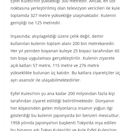
Eyfel Kulesi’nin yüksekliği 300 metredir. Ancak, en üst
noktasına yerleştirilmiş olan televizyon vericileri ile kule
toplamda 327 metre yüksekliğe ulaşmaktadır. Kulenin
genişliği ise 125 metredir.
İnşasında; alışılageldiği üzere çelik değil, demir
kullanılan kulenin toplam alanı 200 bin metrekaredir.
Her yıl yeniden boyanan kuleye 25 boyacı tarafından 60
ton boya uygulaması gerçekleştirilir. Kulenin ziyarete
açık katları 57 metre, 115 metre ve 276 metre
yükseklikte bulunan üç katıdır. Bu katlara ziyaretçiler üç
ayrı asansör ile ulaşabilmektedirler.
Eyfel Kulesi’nin şu ana kadar 200 milyondan fazla kişi
tarafından ziyaret edildiği belirtilmektedir. Dünyanın
her köşesinden gelen milyonlarca insanın yoğun ilgi
gösterdiği bu kulenin Japonya’da bir benzeri mevcuttur.
1958 yılında Japonya’nın başkenti Tokyo’da inşa edilen
bu binanın adı Tokyo Kulesi’dir ve kule Eyfel Kulesi’nin