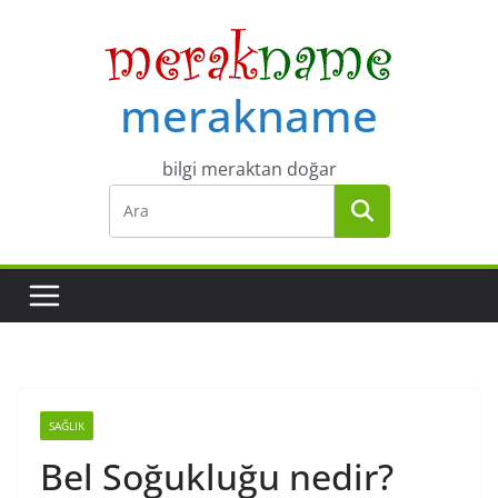
Skip
to
content
merakname
bilgi meraktan doğar
SAĞLIK
Bel Soğukluğu nedir?