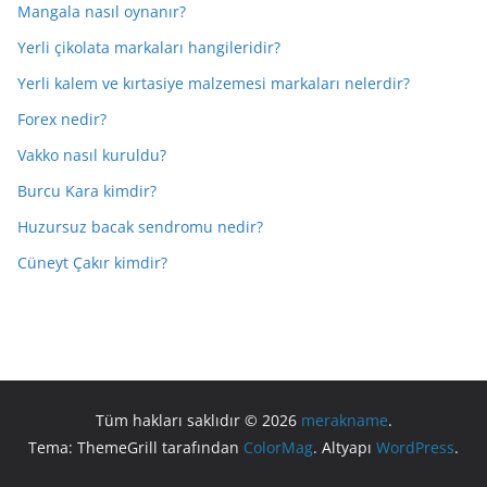
Mangala nasıl oynanır?
Yerli çikolata markaları hangileridir?
Yerli kalem ve kırtasiye malzemesi markaları nelerdir?
Forex nedir?
Vakko nasıl kuruldu?
Burcu Kara kimdir?
Huzursuz bacak sendromu nedir?
Cüneyt Çakır kimdir?
Tüm hakları saklıdır © 2026
merakname
.
Tema: ThemeGrill tarafından
ColorMag
. Altyapı
WordPress
.