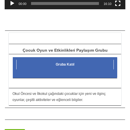
a
00:00
16:10
t
ı
c
ı
Çocuk Oyun ve Etkinlikleri Paylaşım Grubu
Gruba Katıl
Okul Öncesi ve İlkokul çağındaki çocuklar için yeni ve ilginç
oyunlar, çeşitli aktiviteler ve eğlenceli bilgiler.