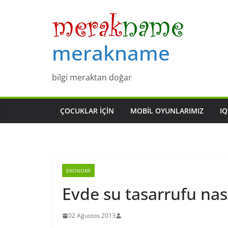
Skip
to
content
merakname
bilgi meraktan doğar
ÇOCUKLAR IÇIN
MOBIL OYUNLARIMIZ
IQ
EKONOMI
Evde su tasarrufu nası
02 Ağustos 2013