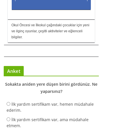
Okul Öncesi ve İlkokul çağındaki çocuklar için yeni
ve ilginç oyunlar, çeşitli aktiviteler ve eğlenceli
bilgiler.
Anket
Sokakta aniden yere düşen birini gördünüz. Ne
yaparsınız?
İlk yardım sertifikam var, hemen müdahale
ederim.
İlk yardım sertifikam var, ama müdahale
etmem.