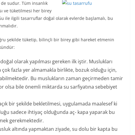
i de sudur. Tüm insanlık
sı ve tüketilmesi her birey
u ile ilgili tasarruflar doğal olarak evlerde başlamalı, bu
nmalıdır.
 şekilde tüketip, bilinçli bir birey gibi hareket etmenin
mkündür:
oğal olarak yapılması gereken ilk iştir. Muslukları
çok fazla yer almamakla birlikte, bozuk olduğu için,
olabilmektedir. Bu muslukların zaman geçirmeden tamir
or olsa bile önemli miktarda su sarfiyatına sebebiyet
açık bir şekilde bekletilmesi, uygulamada maalesef ki
usluğu sadece ihtiyaç olduğunda aç- kapa yaparak bu
rmek gerekmektedir.
usluk altında yapmaktan ziyade, su dolu bir kapta bu