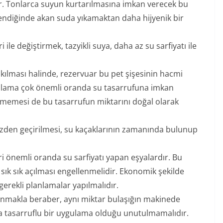
ir. Tonlarca suyun kurtarılmasına imkan verecek bu
endiğinde akan suda yıkamaktan daha hijyenik bir
 ile değiştirmek, tazyikli suya, daha az su sarfiyatı ile
akılması halinde, rezervuar bu pet şişesinin hacmi
gulama çok önemli oranda su tasarrufuna imkan
kilmemesi de bu tasarrufun miktarını doğal olarak
 gözden geçirilmesi, su kaçaklarının zamanında bulunup
i önemli oranda su sarfiyatı yapan eşyalardır. Bu
sık sık açılması engellenmelidir. Ekonomik şekilde
gerekli planlamalar yapılmalıdır.
lanmakla beraber, aynı miktar bulaşığın makinede
a tasarruflu bir uygulama olduğu unutulmamalıdır.