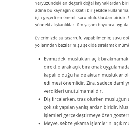
Yeryüzünde
ki en değerli doğal kaynaklardan bir
adına bu kaynağın dikkatli bir şekilde kullanılma
için geçerli en önemli sorumluluklardan biridir. S
yöndeki alışkanlıklar tüm yaşam boyunca uygula
Evlerimizde su tasarrufu yapabilmenin; suyu doğru
yollarından bazılarını şu şekilde sıralamak mü
Evimizdeki muslukları açık bırakmamak d
direkt olarak açık bırakmak uygulamada 
kapalı olduğu halde akıtan musluklar 
edilmesi önemlidir. Zira, sadece damlıy
verdikleri unutulmamalıdır.
Diş fırçalarken, traş olurken musluğun 
çok sık yapılan yanlışlardan biridir. M
işlemleri gerçekleştirmeye özen göste
Meyve, sebze yıkama işlemlerini açık m