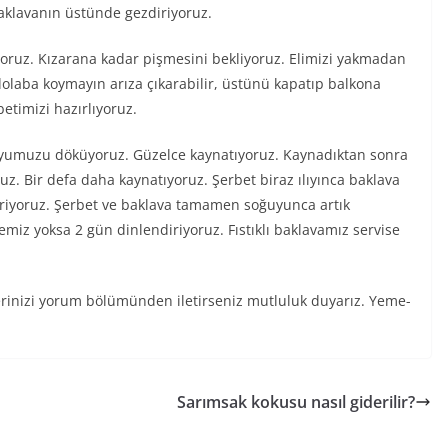
baklavanın üstünde gezdiriyoruz.
riyoruz. Kızarana kadar pişmesini bekliyoruz. Elimizi yakmadan
( dolaba koymayın arıza çıkarabilir, üstünü kapatıp balkona
betimizi hazırlıyoruz.
 suyumuzu döküyoruz. Güzelce kaynatıyoruz. Kaynadıktan sonra
uz. Bir defa daha kaynatıyoruz. Şerbet biraz ılıyınca baklava
riyoruz. Şerbet ve baklava tamamen soğuyunca artık
emiz yoksa 2 gün dinlendiriyoruz. Fıstıklı baklavamız servise
lerinizi yorum bölümünden iletirseniz mutluluk duyarız. Yeme-
Sarımsak kokusu nasıl giderilir?