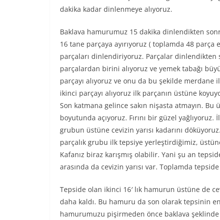
dakika kadar dinlenmeye alıyoruz.
Baklava hamurumuz 15 dakika dinlendikten sonra
16 tane parçaya ayırıyoruz ( toplamda 48 parça e
parçaları dinlendiriyoruz. Parçalar dinlendikten
parçalardan birini alıyoruz ve yemek tabağı büy
parçayı alıyoruz ve onu da bu şekilde merdane il
ikinci parçayı alıyoruz ilk parçanın üstüne koyu
Son katmana gelince sakın nişasta atmayın. Bu üs
boyutunda açıyoruz. Fırını bir güzel yağlıyoruz. İ
grubun üstüne cevizin yarısı kadarını döküyoruz
parçalık grubu ilk tepsiye yerleştirdiğimiz, üs
Kafanız biraz karışmış olabilir. Yani şu an teps
arasında da cevizin yarısı var. Toplamda teps
Tepside olan ikinci 16′ lık hamurun üstüne de ce
daha kaldı. Bu hamuru da son olarak tepsinin e
hamurumuzu pişirmeden önce baklava şeklinde di