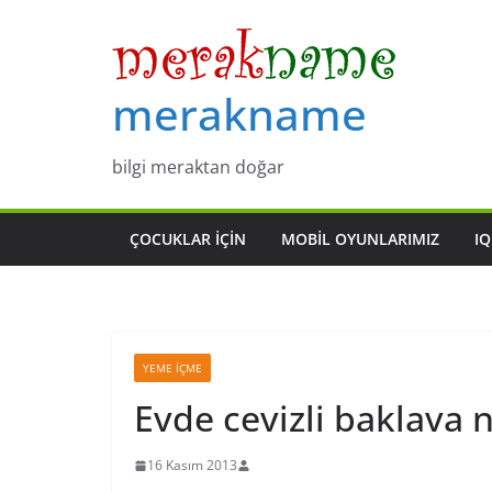
Skip
to
content
merakname
bilgi meraktan doğar
ÇOCUKLAR IÇIN
MOBIL OYUNLARIMIZ
IQ
YEME İÇME
Evde cevizli baklava na
16 Kasım 2013