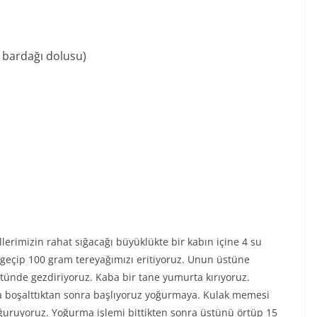
u bardağı dolusu)
llerimizin rahat sığacağı büyüklükte bir kabın içine 4 su
 geçip 100 gram tereyağımızı eritiyoruz. Unun üstüne
ünde gezdiriyoruz. Kaba bir tane yumurta kırıyoruz.
a boşalttıktan sonra başlıyoruz yoğurmaya. Kulak memesi
ğuruyoruz. Yoğurma işlemi bittikten sonra üstünü örtüp 15