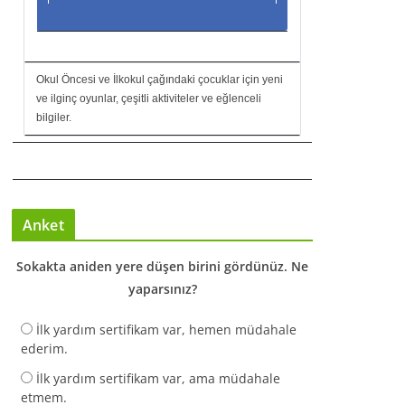
Okul Öncesi ve İlkokul çağındaki çocuklar için yeni
ve ilginç oyunlar, çeşitli aktiviteler ve eğlenceli
bilgiler.
Anket
Sokakta aniden yere düşen birini gördünüz. Ne
yaparsınız?
İlk yardım sertifikam var, hemen müdahale
ederim.
İlk yardım sertifikam var, ama müdahale
etmem.