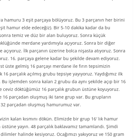
 hamuru 3 eşit parçaya bölüyoruz. Bu 3 parçanın her birini
şit hamur elde edeceğiz). Bir 5-10 dakika kadar da bu
 sonra temiz ve düz bir alan buluyoruz. Sonra küçük
üklüğünde merdane yardımıyla açıyoruz. Sonra bir diğer
e açıyoruz. İlk parçanın üzerine bolca nişasta atıyoruz. Sonra
yoruz. 16. parçaya gelene kadar bu şekilde devam ediyoruz.
t üste gelmiş 16 parçayı merdane ile fırın tepsimizin
lk 16 parçalık açılmış grubu tepsiye yayıyoruz. Yaydığımız ilk
. Bu işlemden sonra kalan 2 grubu da aynı şekilde açıp bir 16
tüne ceviz döktüğümüz 16 parçalık grubun üstüne koyuyoruz.
ide 16 parçadan oluşmuş iki tane grup var. Bu grupların
ide 32 parçadan oluşmuş hamurumuz var.
vizin kalan kısmını dökün. Elimizde bir grup 16′ lık hamur
n üstüne yayın. 48 parçalık baklavamız tamamlandı. Şimdi
limler halinde kesiyoruz. Ocağımızı yakıyoruz ve 150 gram