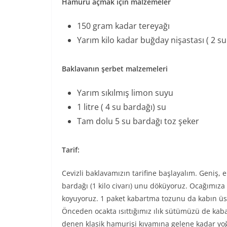
Hamuru açmak için malzemeler
150 gram kadar tereyağı
Yarım kilo kadar buğday nişastası ( 2 s
Baklavanın şerbet malzemeleri
Yarım sıkılmış limon suyu
1 litre ( 4 su bardağı) su
Tam dolu 5 su bardağı toz şeker
Tarif:
Cevizli baklavamızın tarifine başlayalım. Geniş, e
bardağı (1 kilo civarı) unu döküyoruz. Ocağımıza
koyuyoruz. 1 paket kabartma tozunu da kabın üst
Önceden ocakta ısıttığımız ılık sütümüzü de kab
denen klasik hamurişi kıvamına gelene kadar yo