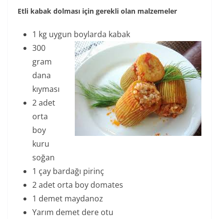
Etli kabak dolması için gerekli olan malzemeler
1 kg uygun boylarda kabak
300
gram
dana
kıyması
2 adet
orta
boy
kuru
soğan
1 çay bardağı pirinç
2 adet orta boy domates
1 demet maydanoz
Yarım demet dere otu