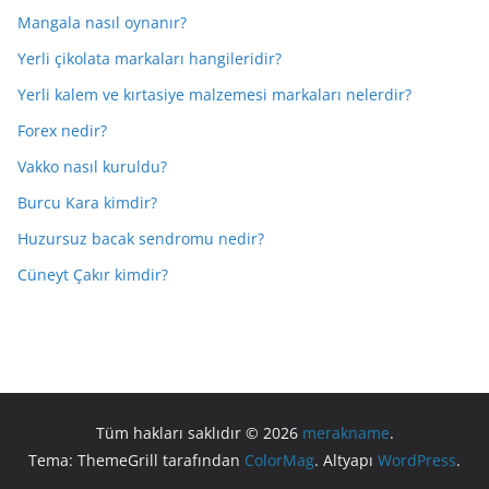
Mangala nasıl oynanır?
Yerli çikolata markaları hangileridir?
Yerli kalem ve kırtasiye malzemesi markaları nelerdir?
Forex nedir?
Vakko nasıl kuruldu?
Burcu Kara kimdir?
Huzursuz bacak sendromu nedir?
Cüneyt Çakır kimdir?
Tüm hakları saklıdır © 2026
merakname
.
Tema: ThemeGrill tarafından
ColorMag
. Altyapı
WordPress
.