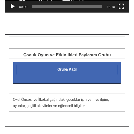
a
00:00
16:10
t
ı
c
ı
Çocuk Oyun ve Etkinlikleri Paylaşım Grubu
Gruba Katıl
Okul Öncesi ve İlkokul çağındaki çocuklar için yeni ve ilginç
oyunlar, çeşitli aktiviteler ve eğlenceli bilgiler.