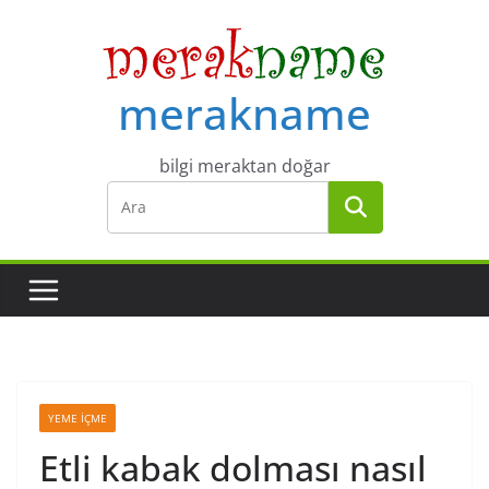
Skip
to
content
merakname
bilgi meraktan doğar
YEME İÇME
Etli kabak dolması nasıl