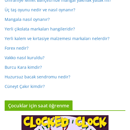
Ümraniye Millet Bahçesi’nde mangal yakmak yasak mı?
Üç taş oyunu nedir ve nasıl oynanır?
Mangala nasıl oynanır?
Yerli çikolata markaları hangileridir?
Yerli kalem ve kırtasiye malzemesi markaları nelerdir?
Forex nedir?
Vakko nasıl kuruldu?
Burcu Kara kimdir?
Huzursuz bacak sendromu nedir?
Cüneyt Çakır kimdir?
Çocuklar için saat öğrenme