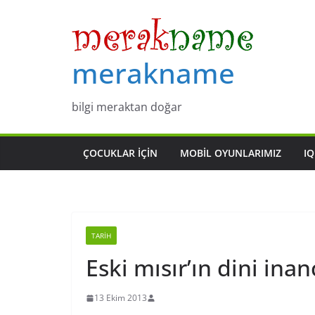
Skip
to
content
merakname
bilgi meraktan doğar
ÇOCUKLAR IÇIN
MOBIL OYUNLARIMIZ
IQ
TARIH
Eski mısır’ın dini inan
13 Ekim 2013