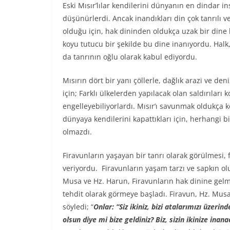
Eski Mısır’lılar kendilerini dünyanın en dindar in
düşünürlerdi. Ancak inandıkları din çok tanrılı v
olduğu için, hak dininden oldukça uzak bir dine 
koyu tutucu bir şekilde bu dine inanıyordu. Halk,
da tanrının oğlu olarak kabul ediyordu.
Mısırın dört bir yanı çöllerle, dağlık arazi ve den
için; Farklı ülkelerden yapılacak olan saldırıları k
engelleyebiliyorlardı. Mısır’ı savunmak oldukça kol
dünyaya kendilerini kapattıkları için, herhangi b
olmazdı.
Firavunların yaşayan bir tanrı olarak görülmesi, 
veriyordu. Firavunların yaşam tarzı ve sapkın ol
Musa ve Hz. Harun, Firavunların hak dinine gelmes
tehdit olarak görmeye başladı. Firavun, Hz. Musa
söyledi; “
Onlar: “Siz ikiniz, bizi atalarımızı üzer
olsun diye mi bize geldiniz? Biz, sizin ikinize inana