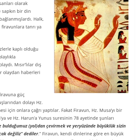
sanları olarak
e sapkın bir din
bağlanmışlardı. Halk,
 firavunlara tanrı ya
izlerle kaplı olduğu
olaylıkla
aydı. Mısır’lılar dış
ir olaydan haberleri
firavuna güç
uşlarından dolayı Hz.
i için onlara çağrı yaptılar. Fakat Firavun, Hz. Musa’yı bir
’ya ve Hz. Harun’a Yunus suresinin 78 ayetinde şunları
inde bulduğumuz (yol)dan çevirmek ve yeryüzünde büyüklük sizin
cak değiliz” dediler
.” Firavun, kendi dinlerine göre en büyük