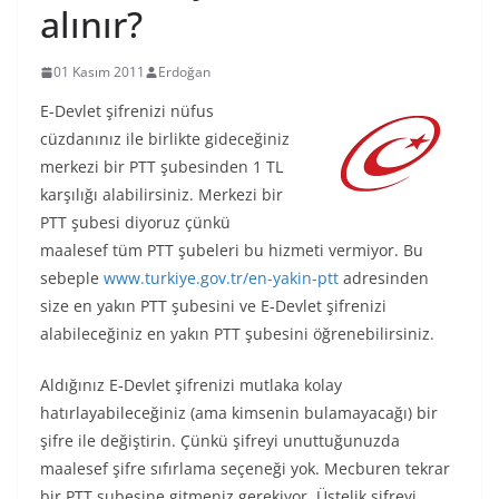
alınır?
01 Kasım 2011
Erdoğan
E-Devlet şifrenizi nüfus
cüzdanınız ile birlikte gideceğiniz
merkezi bir PTT şubesinden 1 TL
karşılığı alabilirsiniz. Merkezi bir
PTT şubesi diyoruz çünkü
maalesef tüm PTT şubeleri bu hizmeti vermiyor. Bu
sebeple
www.turkiye.gov.tr/en-yakin-ptt
adresinden
size en yakın PTT şubesini ve E-Devlet şifrenizi
alabileceğiniz en yakın PTT şubesini öğrenebilirsiniz.
Aldığınız E-Devlet şifrenizi mutlaka kolay
hatırlayabileceğiniz (ama kimsenin bulamayacağı) bir
şifre ile değiştirin. Çünkü şifreyi unuttuğunuzda
maalesef şifre sıfırlama seçeneği yok. Mecburen tekrar
bir PTT şubesine gitmeniz gerekiyor. Üstelik şifreyi