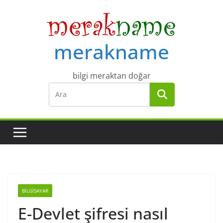
Skip
to
content
merakname
bilgi meraktan doğar
BILGISAYAR
E-Devlet şifresi nasıl