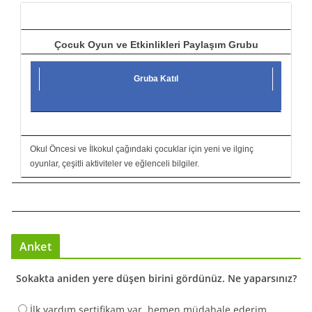
ı
Çocuk Oyun ve Etkinlikleri Paylaşım Grubu
Gruba Katıl
Okul Öncesi ve İlkokul çağındaki çocuklar için yeni ve ilginç
oyunlar, çeşitli aktiviteler ve eğlenceli bilgiler.
Anket
Sokakta aniden yere düşen birini gördünüz. Ne yaparsınız?
İlk yardım sertifikam var, hemen müdahale ederim.