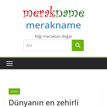
Skip
to
content
merakname
bilgi meraktan doğar
GENEL
Dünyanın en zehirli