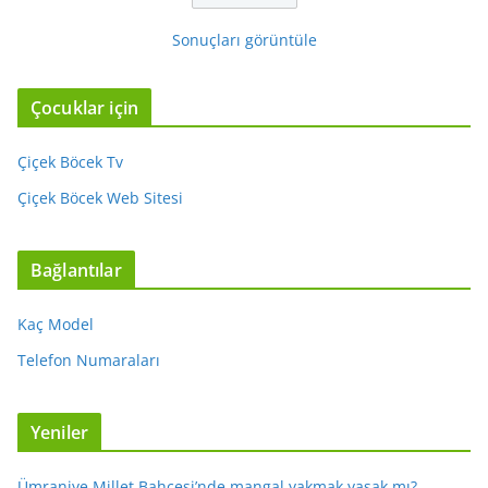
Sonuçları görüntüle
Çocuklar için
Çiçek Böcek Tv
Çiçek Böcek Web Sitesi
Bağlantılar
Kaç Model
Telefon Numaraları
Yeniler
Ümraniye Millet Bahçesi’nde mangal yakmak yasak mı?