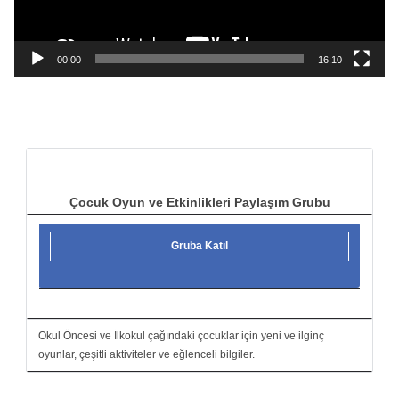
y
n
a
00:00
16:10
t
ı
c
ı
Çocuk Oyun ve Etkinlikleri Paylaşım Grubu
Gruba Katıl
Okul Öncesi ve İlkokul çağındaki çocuklar için yeni ve ilginç
oyunlar, çeşitli aktiviteler ve eğlenceli bilgiler.