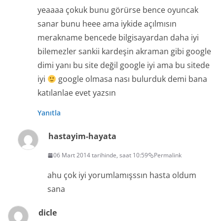
yeaaaa çokuk bunu görürse bence oyuncak
sanar bunu heee ama iykide açılmısın
merakname bencede bilgisayardan daha iyi
bilemezler sankii kardeşin akraman gibi google
dimi yanı bu site değil google iyi ama bu sitede
iyi
google olmasa nası bulurduk demi bana
katılanlae evet yazsın
Yanıtla
hastayim-hayata
06 Mart 2014 tarihinde, saat 10:59
Permalink
ahu çok iyi yorumlamışssın hasta oldum
sana
dicle