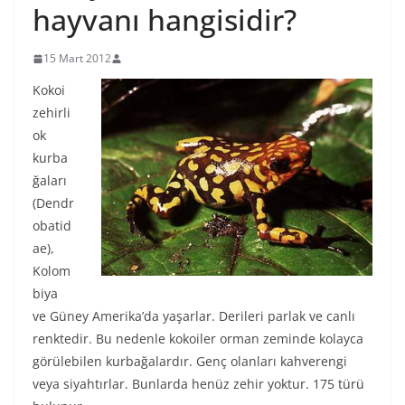
hayvanı hangisidir?
15 Mart 2012
Kokoi
zehirli
ok
kurba
ğaları
(Dendr
obatid
ae),
Kolom
biya
ve Güney Amerika’da yaşarlar. Derileri parlak ve canlı
renktedir. Bu nedenle kokoiler orman zeminde kolayca
görülebilen kurbağalardır. Genç olanları kahverengi
veya siyahtırlar. Bunlarda henüz zehir yoktur. 175 türü