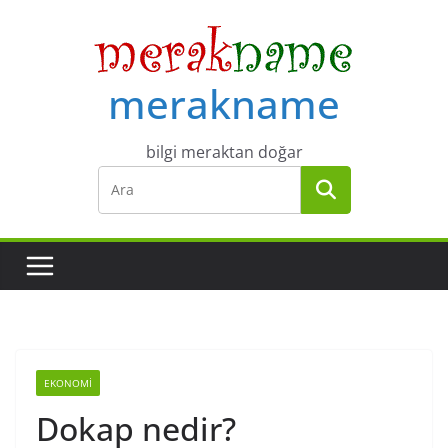
Skip
to
content
merakname
bilgi meraktan doğar
EKONOMI
Dokap nedir?