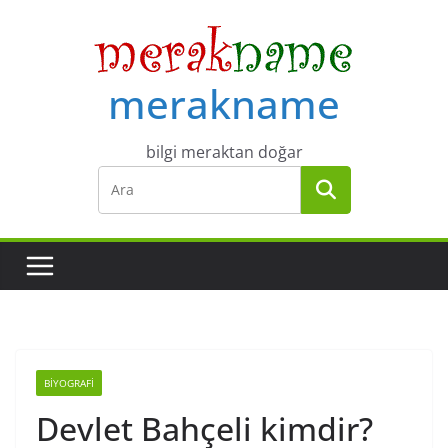
Skip
to
content
merakname
bilgi meraktan doğar
BIYOGRAFI
Devlet Bahçeli kimdir?