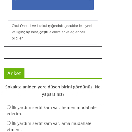
Okul Öncesi ve İlkokul çağındaki çocuklar için yeni
ve ilginç oyunlar, çeşitli aktiviteler ve eğlenceli
bilgiler.
Anket
Sokakta aniden yere düşen birini gördünüz. Ne
yaparsınız?
İlk yardım sertifikam var, hemen müdahale
ederim.
İlk yardım sertifikam var, ama müdahale
etmem.