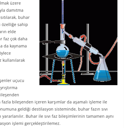
olmak üzere
dıyla damıtma
ısıtılarak, buhar
u özelliğe sahip
arın elde
r faz çok daha
aysa da kaynama
öylece
z kullanılarak
eşenler uçucu
ayrıştırma
bileşenden
ha fazla bileşenden içeren karşımlar da aşamalı işleme ile
konumuna geldiği destilasyon sisteminde, buhar fazın sıvı
yararlanılır. Buhar ile sıvı faz bileşimlerinin tamamen aynı
syon işlemi gerçekleştirilemez.