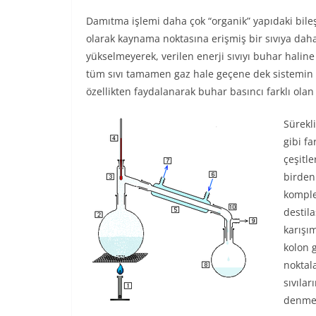
Damıtma işlemi daha çok “organik” yapıdaki bileş
olarak kaynama noktasına erişmiş bir sıvıya daha 
yükselmeyerek, verilen enerji sıvıyı buhar hali
tüm sıvı tamamen gaz hale geçene dek sistemin sı
özellikten faydalanarak buhar basıncı farklı olan
Sürekli
gibi fa
çeşitle
birden
komple
destil
karışım
kolon 
noktal
sıvılar
denmek