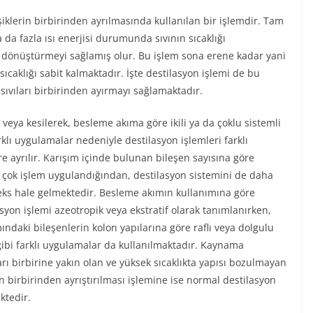
iklerin birbirinden ayrılmasında kullanılan bir işlemdir. Tam
da fazla ısı enerjisi durumunda sıvının sıcaklığı
ne dönüştürmeyi sağlamış olur. Bu işlem sona erene kadar yani
caklığı sabit kalmaktadır. İşte destilasyon işlemi de bu
 sıvıları birbirinden ayırmayı sağlamaktadır.
 veya kesilerek, besleme akıma göre ikili ya da çoklu sistemli
rklı uygulamalar nedeniyle destilasyon işlemleri farklı
re ayrılır. Karışım içinde bulunan bileşen sayısına göre
 çok işlem uygulandığından, destilasyon sistemini de daha
ks hale gelmektedir. Besleme akımın kullanımına göre
asyon işlemi azeotropik veya ekstratif olarak tanımlanırken,
ındaki bileşenlerin kolon yapılarına göre raflı veya dolgulu
gibi farklı uygulamalar da kullanılmaktadır. Kaynama
arı birbirine yakın olan ve yüksek sıcaklıkta yapısı bozulmayan
ın birbirinden ayrıştırılması işlemine ise normal destilasyon
tedir.