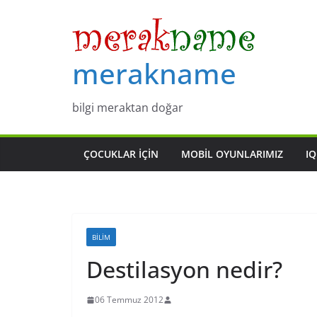
Skip
to
content
merakname
bilgi meraktan doğar
ÇOCUKLAR IÇIN
MOBIL OYUNLARIMIZ
IQ
BILIM
Destilasyon nedir?
06 Temmuz 2012