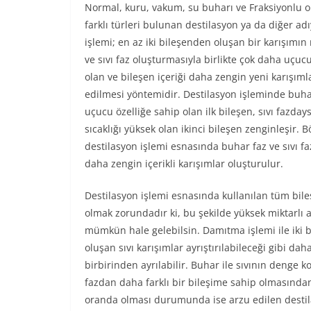
Normal, kuru, vakum, su buharı ve Fraksiyonlu 
farklı türleri bulunan destilasyon ya da diğer a
işlemi; en az iki bileşenden oluşan bir karışımın 
ve sıvı faz oluşturmasıyla birlikte çok daha uçuc
olan ve bileşen içeriği daha zengin yeni karışıml
edilmesi yöntemidir. Destilasyon işleminde buha
uçucu özelliğe sahip olan ilk bileşen, sıvı fazd
sıcaklığı yüksek olan ikinci bileşen zenginleşir. B
destilasyon işlemi esnasında buhar faz ve sıvı fa
daha zengin içerikli karışımlar oluşturulur.
Destilasyon işlemi esnasında kullanılan tüm bil
olmak zorundadır ki, bu şekilde yüksek miktarlı 
mümkün hale gelebilsin. Damıtma işlemi ile iki 
oluşan sıvı karışımlar ayrıştırılabileceği gibi da
birbirinden ayrılabilir. Buhar ile sıvının denge 
fazdan daha farklı bir bileşime sahip olmasından 
oranda olması durumunda ise arzu edilen destila