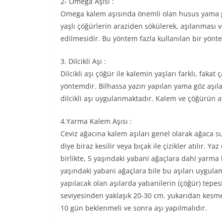
2- Omega Aşısı :
Omega kalem aşısında önemli olan husus yama gö
yaşlı çöğürlerin araziden sökülerek, aşılanması 
edilmesidir. Bu yöntem fazla kullanılan bir yönte
3. Dilcikli Aşı :
Dilcikli aşı çöğür ile kalemin yaşları farklı, fak
yöntemdir. Bilhassa yazın yapılan yama göz aşıla
dilcikli aşı uygulanmaktadır. Kalem ve çöğürün ay
4.Yarma Kalem Aşısı :
Ceviz ağacına kalem aşıları genel olarak ağaca s
diye biraz kesilir veya bıçak ile çizikler atılır.
birlikte, 5 yaşındaki yabani ağaçlara dahi yarma 
yaşındaki yabani ağaçlara bile bu aşıları uyg
yapılacak olan aşılarda yabanilerin (çöğür) tepesi
seviyesinden yaklaşık 20-30 cm. yukarıdan kesme
10 gün beklenmeli ve sonra aşı yapılmalıdır.