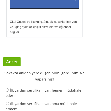
Okul Öncesi ve İlkokul çağındaki çocuklar için yeni
ve ilginç oyunlar, çeşitli aktiviteler ve eğlenceli
bilgiler.
Anket
Sokakta aniden yere düşen birini gördünüz. Ne
yaparsınız?
İlk yardım sertifikam var, hemen müdahale
ederim.
İlk yardım sertifikam var, ama müdahale
etmem.