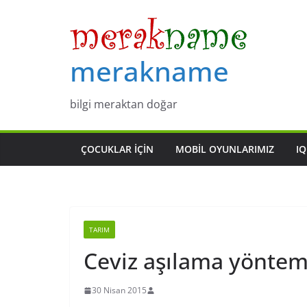
Skip
to
content
merakname
bilgi meraktan doğar
ÇOCUKLAR IÇIN
MOBIL OYUNLARIMIZ
IQ
TARIM
Ceviz aşılama yönteml
30 Nisan 2015