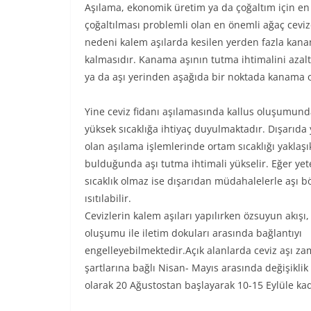
Aşılama, ekonomik üretim ya da çoğaltım için en
çoğaltılması problemli olan en önemli ağaç cevi
nedeni kalem aşılarda kesilen yerden fazla kana
kalmasıdır. Kanama aşının tutma ihtimalini azalt
ya da aşı yerinden aşağıda bir noktada kanama olm
Yine ceviz fidanı aşılamasında kallus oluşumund
yüksek sıcaklığa ihtiyaç duyulmaktadır. Dışarıda
olan aşılama işlemlerinde ortam sıcaklığı yaklaşı
bulduğunda aşı tutma ihtimali yükselir. Eğer yet
sıcaklık olmaz ise dışarıdan müdahalelerle aşı b
ısıtılabilir.
Cevizlerin kalem aşıları yapılırken özsuyun akışı,
oluşumu ile iletim dokuları arasında bağlantıyı
engelleyebilmektedir.Açık alanlarda ceviz aşı za
şartlarına bağlı Nisan- Mayıs arasında değişiklik
olarak 20 Ağustostan başlayarak 10-15 Eylüle kad