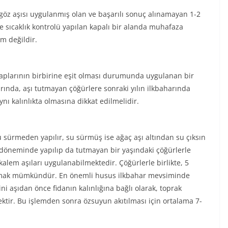
z aşısı uygulanmış olan ve başarılı sonuç alınamayan 1-2
ve sıcaklık kontrolü yapılan kapalı bir alanda muhafaza
m değildir.
at çaplarının birbirine eşit olması durumunda uygulanan bir
rında, aşı tutmayan çöğürlere sonraki yılın ilkbaharında
nı kalınlıkta olmasına dikkat edilmelidir.
u sürmeden yapılır, su sürmüş ise ağaç aşı altından su çıksın
 Yaz döneminde yapılıp da tutmayan bir yaşındaki çöğürlerle
kalem aşıları uygulanabilmektedir. Çöğürlerle birlikte, 5
ulamak mümkündür. En önemli husus ilkbahar mevsiminde
ni aşıdan önce fidanın kalınlığına bağlı olarak, toprak
ktir. Bu işlemden sonra özsuyun akıtılması için ortalama 7-